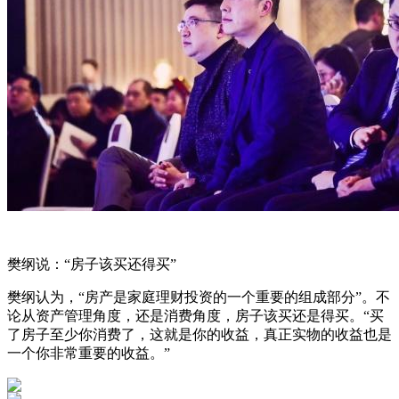
樊纲说：“房子该买还得买”
樊纲认为，“房产是家庭理财投资的一个重要的组成部分”。不
论从资产管理角度，还是消费角度，房子该买还是得买。“买
了房子至少你消费了，这就是你的收益，真正实物的收益也是
一个你非常重要的收益。”