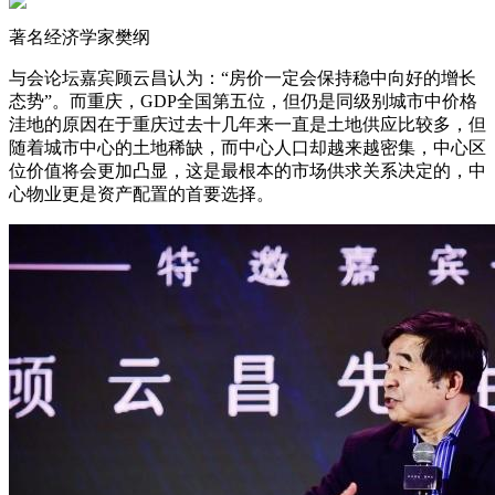
著名经济学家樊纲
与会论坛嘉宾顾云昌认为：“房价一定会保持稳中向好的增长
态势”。而重庆，GDP全国第五位，但仍是同级别城市中价格
洼地的原因在于重庆过去十几年来一直是土地供应比较多，但
随着城市中心的土地稀缺，而中心人口却越来越密集，中心区
位价值将会更加凸显，这是最根本的市场供求关系决定的，中
心物业更是资产配置的首要选择。