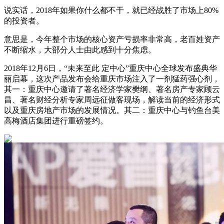
说实话，2018年如果你什么都不干，就已经战胜了市场上80%
的投资者。
意思是，今年整个市场的核心资产亏损率非常高，老百姓资产
不断缩水，大部分人士由此感到十分焦虑。
2018年12月6日，“未来至此 定中心”重庆中心全球发布盛典华
丽启幕，这次产品发布会给重庆市场注入了一剂猛药强心剂，
其一：重庆中心邀请了著名经济学家樊纲、著名房产专家顾云
昌、著名财经分析专家周远征做客现场，解读当前的经济形式
以及重庆房地产市场的发展情况。其二：重庆中心与钓鱼台美
高梅酒店集团进行重磅签约。