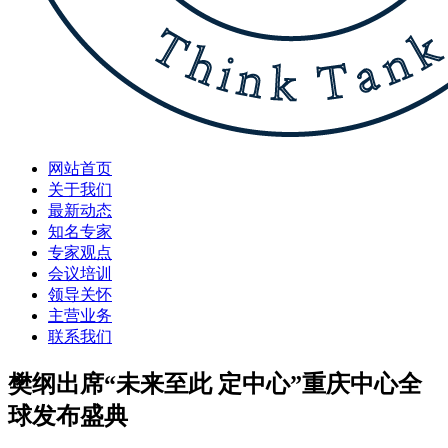
网站首页
关于我们
最新动态
知名专家
专家观点
会议培训
领导关怀
主营业务
联系我们
樊纲出席“未来至此 定中心”重庆中心全
球发布盛典